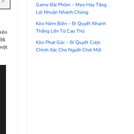
Game Bài Phỏm – Mẹo Hay Tăng
Lợi Nhuận Nhanh Chóng
Kèo Ném Biên – Bí Quyết Nhanh
Thắng Lớn Từ Cao Thủ
trên
 36
Kèo Phạt Góc – Bí Quyết Cược
 một
Chính Xác Cho Người Chơi Mới