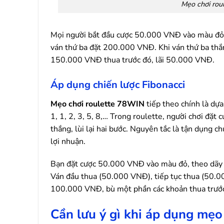
Mẹo chơi rou
Mọi người bắt đầu cược 50.000 VNĐ vào màu đỏ. 
ván thứ ba đặt 200.000 VNĐ. Khi ván thứ ba th
150.000 VNĐ thua trước đó, lãi 50.000 VNĐ.
Áp dụng chiến lược Fibonacci
Mẹo chơi roulette 78WIN
tiếp theo chính là dự
1, 1, 2, 3, 5, 8,… Trong roulette, người chơi đặt 
thắng, lùi lại hai bước. Nguyên tắc là tận dụng c
lợi nhuận.
Bạn đặt cược 50.000 VNĐ vào màu đỏ, theo d
Ván đầu thua (50.000 VNĐ), tiếp tục thua (50.0
100.000 VNĐ, bù một phần các khoản thua trước
Cần lưu ý gì khi áp dụng mẹo