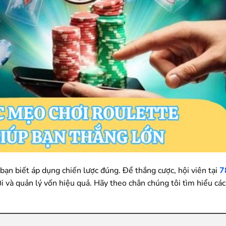
 bạn biết áp dụng chiến lược đúng. Để thắng cược, hội viên tại
7
i và quản lý vốn hiệu quả. Hãy theo chân chúng tôi tìm hiểu các