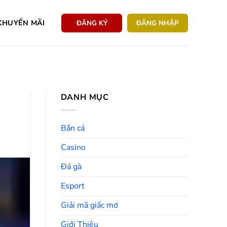
KHUYẾN MÃI
ĐĂNG KÝ
ĐĂNG NHẬP
DANH MỤC
Bắn cá
Casino
Đá gà
Esport
Giải mã giấc mơ
Giới Thiệu