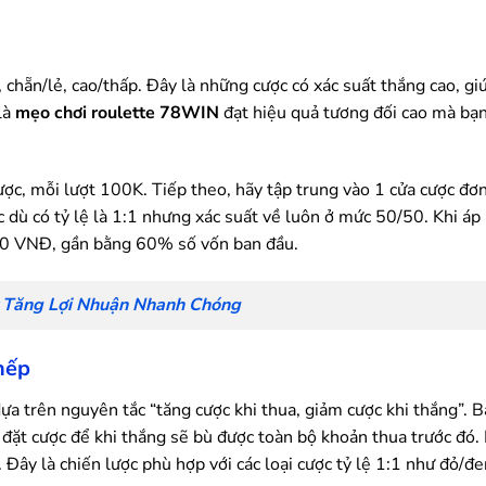
chẵn/lẻ, cao/thấp. Đây là những cược có xác suất thắng cao, gi
là
mẹo chơi roulette 78WIN
đạt hiệu quả tương đối cao mà bạ
ược, mỗi lượt 100K. Tiếp theo, hãy tập trung vào 1 cửa cược đơ
 dù có tỷ lệ là 1:1 nhưng xác suất về luôn ở mức 50/50. Khi áp
000 VNĐ, gần bằng 60% số vốn ban đầu.
 Tăng Lợi Nhuận Nhanh Chóng
hếp
ựa trên nguyên tắc “tăng cược khi thua, giảm cược khi thắng”. 
n đặt cược để khi thắng sẽ bù được toàn bộ khoản thua trước đó.
 Đây là chiến lược phù hợp với các loại cược tỷ lệ 1:1 như đỏ/đe