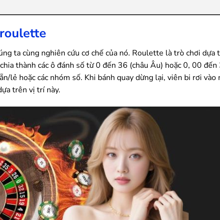
 roulette
ng ta cùng nghiên cứu cơ chế của nó. Roulette là trò chơi dựa 
 chia thành các ô đánh số từ 0 đến 36 (châu Âu) hoặc 0, 00 đến
ẵn/lẻ hoặc các nhóm số. Khi bánh quay dừng lại, viên bi rơi vào
a trên vị trí này.