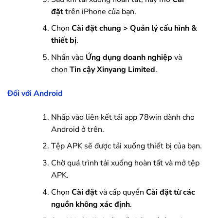
đặt
trên iPhone của bạn.
Chọn
Cài đặt chung > Quản lý cấu hình &
thiết bị
.
Nhấn vào
Ứng dụng doanh nghiệp
và
chọn
Tin cậy Xinyang Limited
.
Đối với Android
Nhấp vào liên kết tải app 78win dành cho
Android ở trên.
Tệp APK sẽ được tải xuống thiết bị của bạn.
Chờ quá trình tải xuống hoàn tất và mở tệp
APK.
Chọn
Cài đặt
và cấp quyền
Cài đặt từ các
nguồn không xác định
.