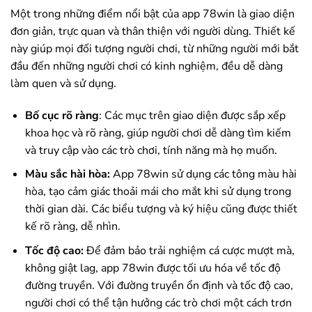
Một trong những điểm nổi bật của app 78win là giao diện
đơn giản, trực quan và thân thiện với người dùng. Thiết kế
này giúp mọi đối tượng người chơi, từ những người mới bắt
đầu đến những người chơi có kinh nghiệm, đều dễ dàng
làm quen và sử dụng.
Bố cục rõ ràng
: Các mục trên giao diện được sắp xếp
khoa học và rõ ràng, giúp người chơi dễ dàng tìm kiếm
và truy cập vào các trò chơi, tính năng mà họ muốn.
Màu sắc hài hòa:
App 78win sử dụng các tông màu hài
hòa, tạo cảm giác thoải mái cho mắt khi sử dụng trong
thời gian dài. Các biểu tượng và ký hiệu cũng được thiết
kế rõ ràng, dễ nhìn.
Tốc độ cao:
Để đảm bảo trải nghiệm cá cược mượt mà,
không giật lag, app 78win được tối ưu hóa về tốc độ
đường truyền. Với đường truyền ổn định và tốc độ cao,
người chơi có thể tận hưởng các trò chơi một cách trơn