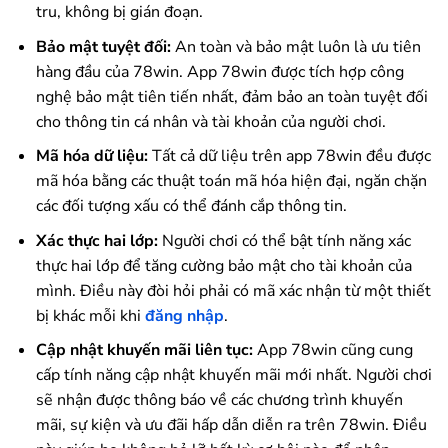
tru, không bị gián đoạn.
Bảo mật tuyệt đối:
An toàn và bảo mật luôn là ưu tiên
hàng đầu của 78win. App 78win được tích hợp công
nghệ bảo mật tiên tiến nhất, đảm bảo an toàn tuyệt đối
cho thông tin cá nhân và tài khoản của người chơi.
Mã hóa dữ liệu:
Tất cả dữ liệu trên app 78win đều được
mã hóa bằng các thuật toán mã hóa hiện đại, ngăn chặn
các đối tượng xấu có thể đánh cắp thông tin.
Xác thực hai lớp:
Người chơi có thể bật tính năng xác
thực hai lớp để tăng cường bảo mật cho tài khoản của
mình. Điều này đòi hỏi phải có mã xác nhận từ một thiết
bị khác mỗi khi
đăng nhập
.
Cập nhật khuyến mãi liên tục:
App 78win cũng cung
cấp tính năng cập nhật khuyến mãi mới nhất. Người chơi
sẽ nhận được thông báo về các chương trình khuyến
mãi, sự kiện và ưu đãi hấp dẫn diễn ra trên 78win. Điều