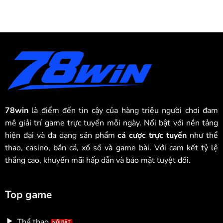
78win
là điểm đến tin cậy của hàng triệu người chơi đam
mê giải trí game trực tuyến mỗi ngày. Nổi bật với nền tảng
hiện đại và đa dạng sản phẩm
cá cược trực tuyến
như thể
thao, casino, bắn cá, xổ số và game bài. Với cam kết tỷ lệ
thắng cao, khuyến mãi hấp dẫn và bảo mật tuyệt đối.
Top game
Thể thao