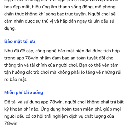
họa đẹp mắt, hiệu ứng âm thanh sống động, mô phỏng
chân thực không khí sòng bạc trực tuyến. Người chơi sẽ
cảm nhận được sự thú vị và hấp dẫn ngay từ lần đầu sử
dụng.
Bảo mật tối ưu
Như đã đề cập, công nghệ bảo mật hiện đại được tích hợp
trong app 78win nhằm đảm bảo an toàn tuyệt đối cho
thông tin và tài chính của người chơi. Bạn có thể yên tâm
tận hưởng các trò chơi mà không phải lo lắng về những rủi
ro bảo mật.
Miễn phí tải xuống
Để tải và sử dụng app 78win, người chơi không phải trả bất
kỳ khoản phí nào. Ứng dụng hoàn toàn miễn phí, giúp mọi
người đều có cơ hội trải nghiệm dịch vụ chất lượng của
78win.