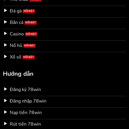
Đá gà
Bắn cá
Casino
Nổ hũ
Xổ số
Hướng dẫn
Đăng ký 78win
Đăng nhập 78win
Nạp tiền 78win
Rút tiền 78win