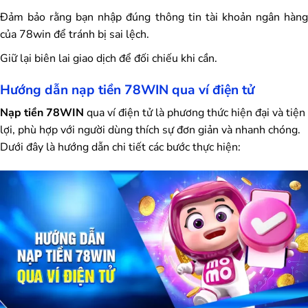
Đảm bảo rằng bạn nhập đúng thông tin tài khoản ngân hàng
của 78win để tránh bị sai lệch.
Giữ lại biên lai giao dịch để đối chiếu khi cần.
Hướng dẫn nạp tiền 78WIN qua ví điện tử
Nạp tiền 78WIN
qua ví điện tử là phương thức hiện đại và tiện
lợi, phù hợp với người dùng thích sự đơn giản và nhanh chóng.
Dưới đây là hướng dẫn chi tiết các bước thực hiện: