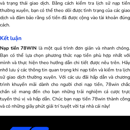
và trạng thái giao dịch. Bằng cách kiểm tra lịch sử nạp tiền
thường xuyên, bạn có thể theo dõi được tình trạng của các giao
dịch và đảm bảo rằng số tiền đã được cộng vào tài khoản đúng
cách.
Kết luận
Nạp tiền 78WIN
là một quá trình đơn giản và nhanh chóng
Bạn có thể lựa chọn phương thức nạp tiền phù hợp nhất với
mình và thực hiện theo hướng dẫn chi tiết được nêu trên. Hãy
nhớ lưu ý các thông tin quan trọng khi nạp tiền và kiểm tra lịch
sử giao dịch thường xuyên. Với các ưu đãi hấp dẫn và chương
trình khuyến mãi dành cho người chơi nạp tiền, 78win chắc
chắn sẽ mang đến cho bạn những trải nghiệm cá cược trực
tuyến thú vị và hấp dẫn. Chúc bạn nạp tiền 78win thành công
và có những giây phút giải trí tuyệt vời tại nhà cái này!