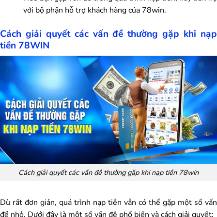
với bộ phận hỗ trợ khách hàng của 78win.
Cách giải quyết các vấn đề thường gặp khi nạp
tiền 78WIN
Cách giải quyết các vấn đề thường gặp khi nạp tiền 78win
Dù rất đơn giản, quá trình nạp tiền vẫn có thể gặp một số vấn
đề nhỏ. Dưới đây là một số vấn đề phổ biến và cách giải quyết: