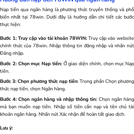
Nạp tiền qua ngân hàng là phương thức truyền thống và phổ
biến nhất tại 78win. Dưới đây là hướng dẫn chi tiết các bước
thực hiện:
Bước 1: Truy cập vào tài khoản 78WIN:
Truy cập vào websit
chính thức của 78win. Nhập thông tin đăng nhập và nhấn nút
Đăng nhập.
Bước 2: Chọn mục Nạp tiền:
Ở giao diện chính, chọn mục Nạp
tiền.
Bước 3: Chọn phương thức nạp tiền:
Trong phần Chọn phươn
thức nạp tiền, chọn Ngân hàng.
Bước 4: Chọn ngân hàng và nhập thông tin:
Chọn ngân hàn
mà bạn muốn nạp tiền. Nhập số tiền cần nạp và tên chủ tài
khoản ngân hàng. Nhấn nút Xác nhận để hoàn tất giao dịch.
Lưu ý: