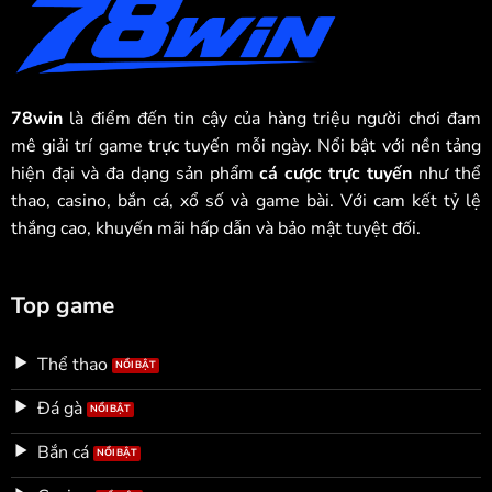
78win
là điểm đến tin cậy của hàng triệu người chơi đam
mê giải trí game trực tuyến mỗi ngày. Nổi bật với nền tảng
hiện đại và đa dạng sản phẩm
cá cược trực tuyến
như thể
thao, casino, bắn cá, xổ số và game bài. Với cam kết tỷ lệ
thắng cao, khuyến mãi hấp dẫn và bảo mật tuyệt đối.
Top game
Thể thao
Đá gà
Bắn cá