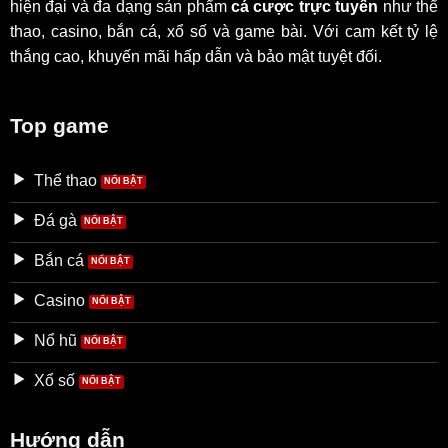
hiện đại và đa dạng sản phẩm
cá cược trực tuyến
như thể
thao, casino, bắn cá, xổ số và game bài. Với cam kết tỷ lệ
thắng cao, khuyến mãi hấp dẫn và bảo mật tuyệt đối.
Top game
Thể thao
Đá gà
Bắn cá
Casino
Nổ hũ
Xổ số
Hướng dẫn