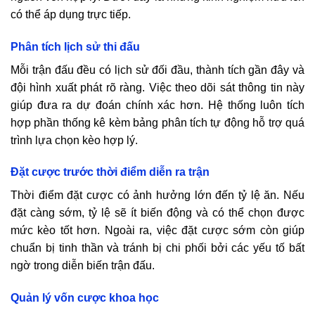
có thể áp dụng trực tiếp.
Phân tích lịch sử thi đấu
Mỗi trận đấu đều có lịch sử đối đầu, thành tích gần đây và
đội hình xuất phát rõ ràng. Việc theo dõi sát thông tin này
giúp đưa ra dự đoán chính xác hơn. Hệ thống luôn tích
hợp phần thống kê kèm bảng phân tích tự động hỗ trợ quá
trình lựa chọn kèo hợp lý.
Đặt cược trước thời điểm diễn ra trận
Thời điểm đặt cược có ảnh hưởng lớn đến tỷ lệ ăn. Nếu
đặt càng sớm, tỷ lệ sẽ ít biến động và có thể chọn được
mức kèo tốt hơn. Ngoài ra, việc đặt cược sớm còn giúp
chuẩn bị tinh thần và tránh bị chi phối bởi các yếu tố bất
ngờ trong diễn biến trận đấu.
Quản lý vốn cược khoa học