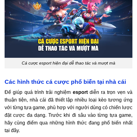
Cá cược esport hiện đại dễ thao tác và mượt mà
Các hình thức cá cược phổ biến tại nhà cái
Để giúp quá trình trải nghiệm
esport
diễn ra trọn vẹn và
thuận tiện, nhà cái đã thiết lập nhiều loại kèo tương ứng
với từng tựa game, phù hợp với người dùng có chiến lược
đặt cược đa dạng. Trước khi đi sâu vào từng tựa game,
hãy cùng điểm qua những hình thức đang phổ biến nhất
tại đây.