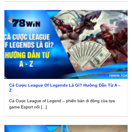
Cá Cược League Of Legends Là Gì? Hướng Dẫn Từ A –
Z
Cá Cược League of Legend – phiên bản di động của tựa
game Esport nổi [...]