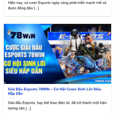
Hiện nay, cá cược Esports ngày càng phát triển mạnh mẽ và
được đông đảo [...]
Giải Đấu Esports 78WIN – Cơ Hội Cược Sinh Lời Siêu
Hấp Dẫn
Giải đấu Esports, hay thể thao điện tử, đã trở thành một hiện
tượng văn [...]