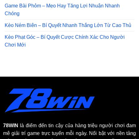
Game Bài Phỏm – Mẹo Hay Tăng Lợi Nhuận Nhanh
Chóng
Kèo Ném Biên – Bí Quyết Nhanh Thắng Lớn Từ Cao Thủ
Kèo Phạt Góc – Bí Quyết Cược Chính Xác Cho Người
Chơi Mới
78WIN
là điểm đến tin cậy của hàng triệu người chơi đam
mê giải trí game trực tuyến mỗi ngày. Nổi bật với nền tảng