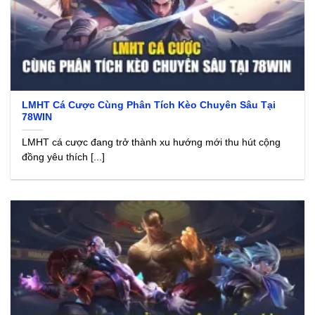
LMHT Cá Cược Cùng Phân Tích Kèo Chuyên Sâu Tại
78WIN
LMHT cá cược đang trở thành xu hướng mới thu hút cộng
đồng yêu thích [...]