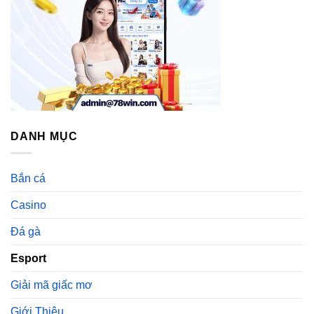
DANH MỤC
Bắn cá
Casino
Đá gà
Esport
Giải mã giấc mơ
Giới Thiệu